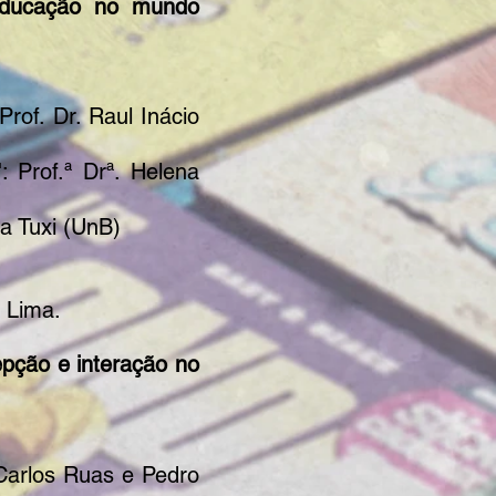
 educação no mundo
rof. Dr. Raul Inácio
 Prof.ª Drª. Helena
ia Tuxi (UnB)
o Lima.
epção e interação no
 Carlos Ruas e Pedro