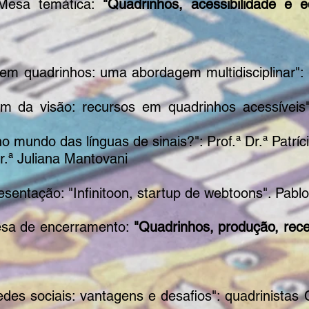
Mesa temática:
"Quadrinhos, acessibilidade e
em quadrinhos: uma abordagem multidisciplinar": P
m da visão: recursos em quadrinhos acessíveis":
o mundo das línguas de sinais?": Prof.ª Dr.ª Patríc
r.ª Juliana Mantovani
sentação: "Infinitoon, startup de webtoons". Pabl
sa de encerramento:
"Quadrinhos, produção, rec
edes sociais: vantagens e desafios": quadrinistas