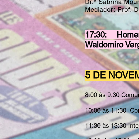
Dr.ª Sabrina Mou
Mediador: Prof. 
17:30: Homen
Waldomiro Ver
5 DE NOVE
8:00 às 9:30 Comu
10:00 às 11:30 Co
11:30 às 13:30 Int