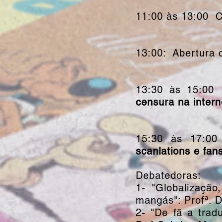
11:00 às 13:00 
13:00: Abertura 
13:30 às 15:00
censura na intern
15:30 às 17:0
scanlations e fan
Debatedoras:
1- "Globalizaçã
mangás": Profª. 
2- "De fã a trad