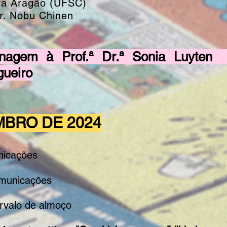
ra Aragão (UFSC)
Dr. Nobu Chinen
agem à Prof.ª Dr.ª Sonia Luyten 
gueiro
MBRO DE 2024
nicações
municações
ervalo de almoço