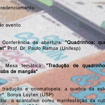
Credenciamento
do evento
 Conferência de abertura:
"Quadrinhos: qu
et"
Prof. Dr. Paulo Ramos (Unifesp)
0 Mesa temática:
"Tradução de quadrinho
subs de mangás" ​
o, tradução e onomatopeia: a quebra da es
Drª. Sonya Luyten (USP)
utor: a scanlation como manifestação da cult