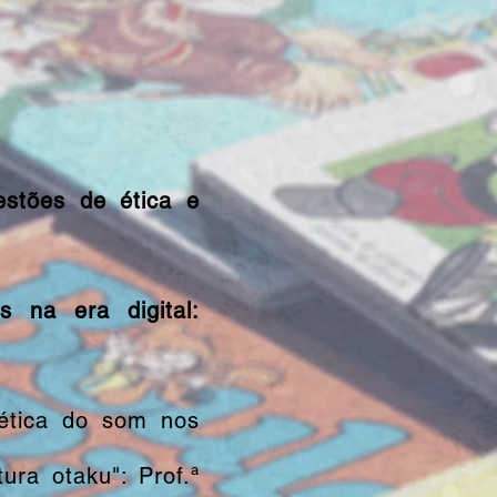
estões de ética e
s na era digital:
tética do som nos
ura otaku": Prof.ª