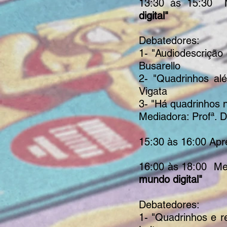
13:30 às 15:30 
digital"
Debatedores:
1- "Audiodescrição 
Busarello
2- "Quadrinhos alé
Vigata
3- "Há quadrinhos n
Mediadora: Profª. D
15:30 às 16:00 Apre
16:00 às 18:00 Me
mundo digital"
Debatedores:
1- "Quadrinhos e r