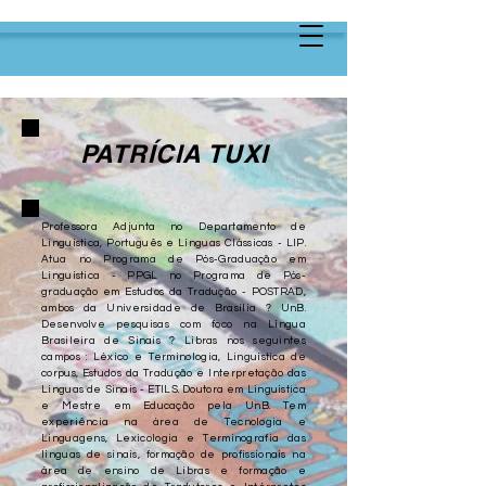
PATRÍCIA TUXI
Professora Adjunta no Departamento de
Linguística, Português e Línguas Clássicas - LIP.
Atua no Programa de Pós-Graduação em
Linguística - PPGL no Programa de Pós-
graduação em Estudos da Tradução - POSTRAD,
ambos da Universidade de Brasília ? UnB.
Desenvolve pesquisas com foco na Língua
Brasileira de Sinais ? Libras nos seguintes
campos : Léxico e Terminologia, Linguística de
corpus, Estudos da Tradução e Interpretação das
Línguas de Sinais - ETILS. Doutora em Linguística
e Mestre em Educação pela UnB. Tem
experiência na área de Tecnologia e
Linguagens, Lexicologia e Terminografia das
línguas de sinais, formação de profissionais na
área de ensino de Libras e formação e