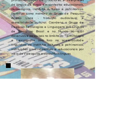
profissionalização de Tradutores e Intérpretes
de língua de sinais em contextos educacionais,
museológicos, institutos culturais e patrimoniais.
Participa como membro do Grupo de Pesquisa
Acesso Livre - tradução audiovisual e
acessibilidade cultural. Coordena o Grupo de
Pesquisa Tecnologias e Linguagens das Línguas
de Sinais no Brasil e no Mundo no qual
desenvolve pesquisas no âmbito da Terminologia
e Lexicografia com foco na acessibilidade
linguística de institutos culturais e patrimoniais,
instituições governamentais e educacionais por
meio de Videoguias e obras Multilíngues.