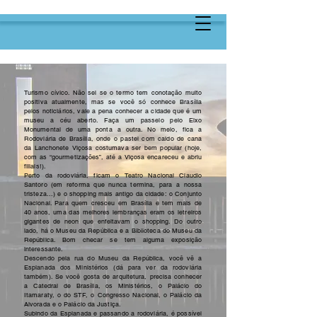
Turismo cívico. Não sei se o termo tem conotação muito
positiva atualmente, mas se você só conhece Brasília
pelos noticiários, vale a pena conhecer a cidade que é um
museu a céu aberto. Faça um passeio pelo Eixo
Monumental de uma ponta a outra. No meio, fica a
Rodoviária de Brasília, onde o pastel com caldo de cana
da Lanchonete Viçosa costumava ser bem popular (hoje,
com as “gourmetizações”, até a Viçosa encareceu e abriu
filiais!).
Perto da rodoviária, ficam o Teatro Nacional Claudio
Santoro (em reforma que nunca termina, para a nossa
tristeza...) e o shopping mais antigo da cidade: o Conjunto
Nacional. Para quem cresceu em Brasília e tem mais de
40 anos, uma das melhores lembranças eram os letreiros
gigantes de neon que enfeitavam o shopping. Do outro
lado, há o Museu da República e a Biblioteca do Museu da
República. Bom checar se tem alguma exposição
interessante.
Descendo pela rua do Museu da República, você vê a
Esplanada dos Ministérios (dá para ver da rodoviária
também). Se você gosta de arquitetura, precisa conhecer
a Catedral de Brasília, os Ministérios, o Palácio do
Itamaraty, o do STF, o Congresso Nacional, o Palácio da
Alvorada e o Palácio da Justiça.
Subindo da Esplanada e passando a rodoviária, é possível